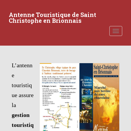
S
k
Antenne Touristique de Saint
i
Christophe en Brionnais
p
t
TOGGLE
o
m
a
i
n
L’antenn
c
e
o
n
touristiq
t
ue assure
e
n
la
t
gestion
touristiq